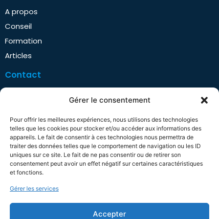
A propos
Conseil
Formation
Articles
Contact
Gérer le consentement
+33 (0)6 61 47 10 96
contact@ops-partner.com
Pour offrir les meilleures expériences, nous utilisons des technologies
telles que les cookies pour stocker et/ou accéder aux informations des
Linkedin
appareils. Le fait de consentir à ces technologies nous permettra de
traiter des données telles que le comportement de navigation ou les ID
Rendez-vous en ligne
uniques sur ce site. Le fait de ne pas consentir ou de retirer son
consentement peut avoir un effet négatif sur certaines caractéristiques
Infos légales
et fonctions.
Gérer les services
Mentions légales
Politique de confidentialité
Accepter