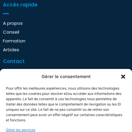
Accès rapide
A propos
Conseil
Formation
Articles
Contact
Gérer le consentement
+33 (0)6 61 47 10 96
contact@ops-partner.com
Pour offrir les meilleures expériences, nous utilisons des technologies
telles que les cookies pour stocker et/ou accéder aux informations des
Linkedin
appareils. Le fait de consentir à ces technologies nous permettra de
traiter des données telles que le comportement de navigation ou les ID
Rendez-vous en ligne
uniques sur ce site. Le fait de ne pas consentir ou de retirer son
consentement peut avoir un effet négatif sur certaines caractéristiques
Infos légales
et fonctions.
Gérer les services